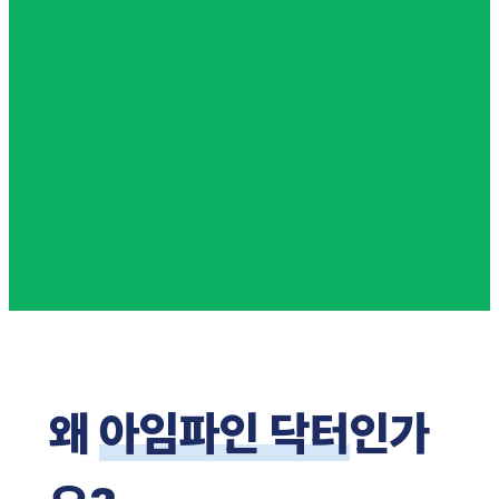
왜
아임파인 닥터
인가