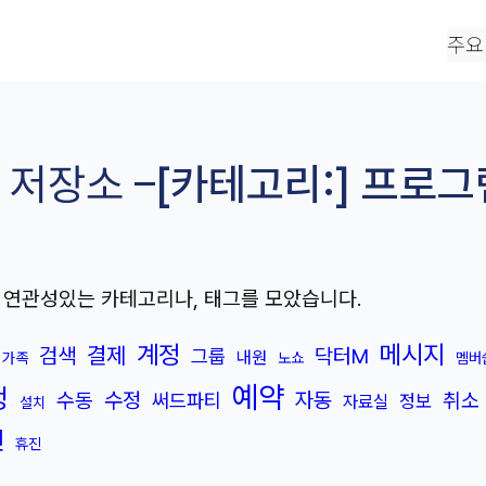
주요
 저장소 –
[카테고리:]
프로그
 연관성있는 카테고리나, 태그를 모았습니다.
계정
메시지
결제
검색
닥터M
그룹
내원
가족
노쇼
멤버
예약
정
수정
자동
수동
취소
써드파티
정보
자료실
설치
인
휴진