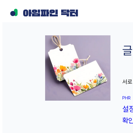
콘
텐
츠
로
바
글
로
가
기
서로
PHR
설
확