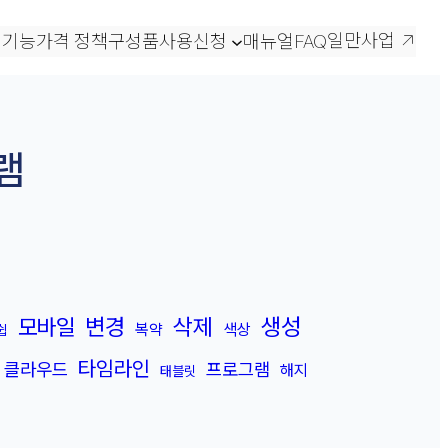
일만사업
 기능
가격 정책
구성품
사용신청
매뉴얼
FAQ
램
변경
삭제
생성
모바일
복약
색상
쉽
타임라인
클라우드
프로그램
해지
태블릿