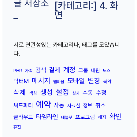
글 저장소
[카테고리:]
4. 화
면
–
서로 연관성있는 카테고리나, 태그를 모았습니
다.
계정
결제
검색
그룹
내원
PHR
가족
노쇼
메시지
변경
모바일
닥터M
복약
멤버쉽
설정
삭제
생성
수정
수동
색상
설치
예약
자동
취소
써드파티
정보
자료실
확인
타임라인
클라우드
프로그램
해지
태블릿
휴진