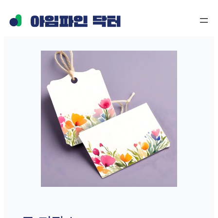
콘
텐
츠
로
바
로
가
기