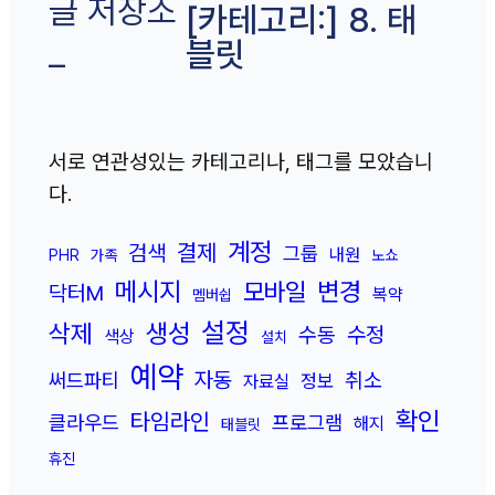
글 저장소
[카테고리:]
8. 태
블릿
–
서로 연관성있는 카테고리나, 태그를 모았습니
다.
계정
결제
검색
그룹
내원
PHR
가족
노쇼
메시지
변경
모바일
닥터M
복약
멤버쉽
설정
삭제
생성
수정
수동
색상
설치
예약
자동
취소
써드파티
정보
자료실
확인
타임라인
클라우드
프로그램
해지
태블릿
휴진