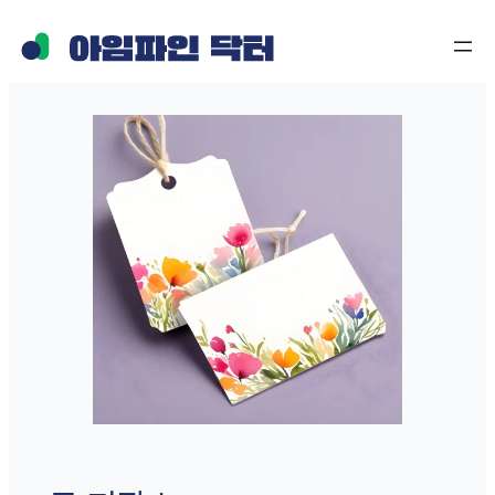
콘
텐
츠
로
바
로
가
기