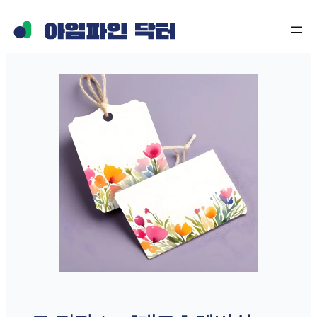
콘
텐
츠
로
바
로
가
기