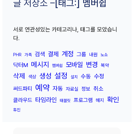
[태그:]
멤버쉽
글 저장소 –
서로 연관성있는 카테고리나, 태그를 모았습니
다.
계정
결제
검색
그룹
내원
PHR
가족
노쇼
메시지
변경
모바일
닥터M
복약
멤버쉽
설정
삭제
생성
수정
수동
색상
설치
예약
자동
취소
써드파티
정보
자료실
확인
타임라인
클라우드
프로그램
해지
태블릿
휴진