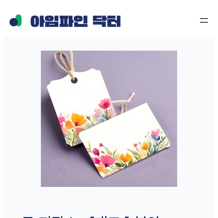
콘
텐
츠
로
바
로
가
기