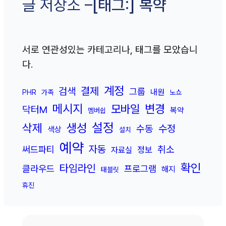
[태그:]
복약
글 저장소 –
서로 연관성있는 카테고리나, 태그를 모았습니
다.
계정
결제
검색
그룹
내원
PHR
가족
노쇼
메시지
변경
모바일
닥터M
복약
멤버쉽
설정
삭제
생성
수정
수동
색상
설치
예약
자동
취소
써드파티
정보
자료실
확인
타임라인
클라우드
프로그램
해지
태블릿
휴진