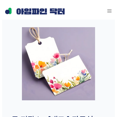
콘
텐
츠
로
바
로
가
기