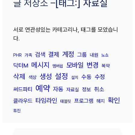
[태그:]
자료실
글 저장소 –
서로 연관성있는 카테고리나, 태그를 모았습니
다.
계정
결제
검색
그룹
내원
PHR
가족
노쇼
메시지
변경
모바일
닥터M
복약
멤버쉽
설정
삭제
생성
수정
수동
색상
설치
예약
자동
취소
써드파티
정보
자료실
확인
타임라인
클라우드
프로그램
해지
태블릿
휴진