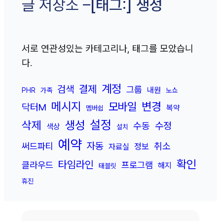
[태그:]
생성
글 저장소 –
서로 연관성있는 카테고리나, 태그를 모았습니
다.
계정
결제
검색
그룹
내원
PHR
가족
노쇼
메시지
변경
모바일
닥터M
복약
멤버쉽
설정
삭제
생성
수정
수동
색상
설치
예약
자동
취소
써드파티
정보
자료실
확인
타임라인
클라우드
프로그램
해지
태블릿
휴진