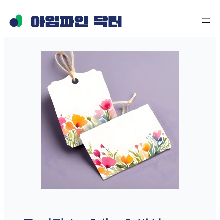
콘
텐
츠
로
바
로
가
기