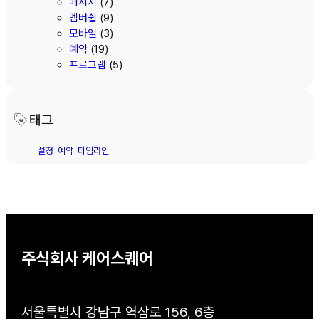
메시지
(7)
멤버쉽
(9)
모바일
(3)
예약
(19)
프로그램
(5)
태그
설정
예약
타임라인
주식회사 케어스퀘어
서울특별시 강남구 역삼로 156, 6층