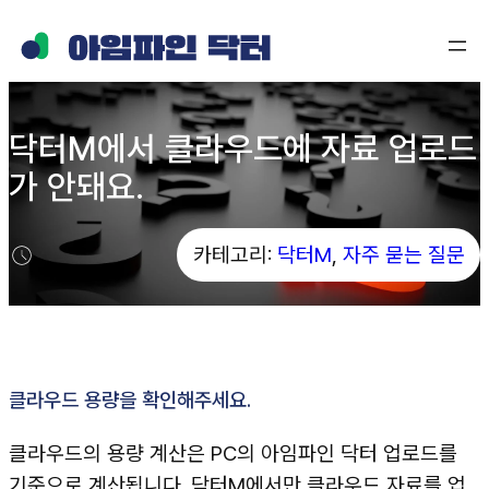
콘
텐
츠
로
닥터M에서 클라우드에 자료 업로드
바
가 안돼요.
로
가
기
카테고리:
닥터M
, 
자주 묻는 질문
클라우드 용량을 확인해주세요.
클라우드의 용량 계산은 PC의 아임파인 닥터 업로드를
기준으로 계산됩니다. 닥터M에서만 클라우드 자료를 업