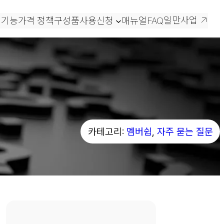
일만사업
 기능
가격 정책
구성품
사용신청
매뉴얼
FAQ
카테고리:
멤버쉽
, 
자주 묻는 질문
있