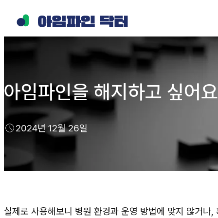
콘
텐
츠
로
바
로
아임파인을 해지하고 싶어요
가
기
2024년 12월 26일
실제로 사용해보니 병원 환경과 운영 방법에 맞지 않거나, 