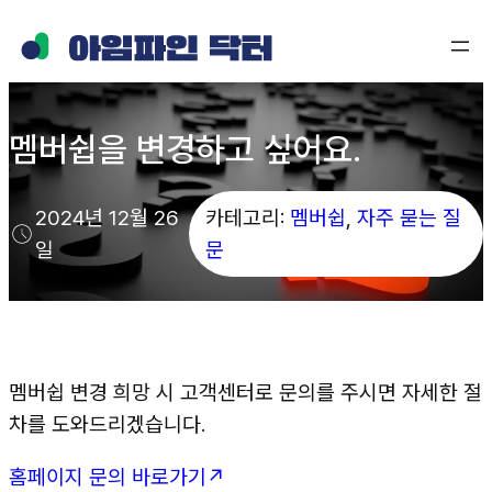
콘
텐
츠
로
멤버쉽을 변경하고 싶어요.
바
로
가
2024년 12월 26
카테고리:
멤버쉽
, 
자주 묻는 질
기
일
문
멤버쉽 변경 희망 시 고객센터로 문의를 주시면 자세한 절
차를 도와드리겠습니다.
홈페이지 문의 바로가기↗